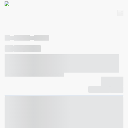
----
----- -----
----- -----
----
-----
---- ------
----- ----- -- ------ ---- ---- -- ----- ----- -----
--- ------
----- ----- -- ------ ----- ----- -- ------
-------------
Compartilhar
Favorito