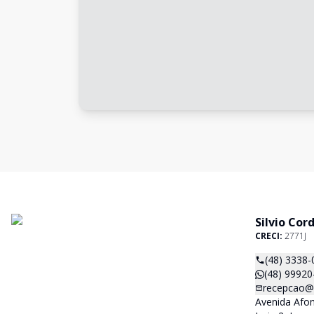
Silvio Cor
CRECI:
2771J
(48) 3338-
(48) 99920
recepcao@s
Avenida Afo