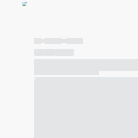
----
----- -----
----- -----
----
-----
---- ------
----- ----- -- ------ ---- ---- -- ---
----- ----- -- ------ ----- ----- -- ------