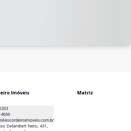
deiro Imóveis
Matriz
0203
-4000
ilviocordeiroimoveis.com.br
nso Delambert Neto, 431,