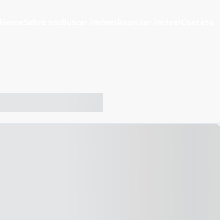
Home
Sobre nós
Buscar imóvel
Anunciar imóvel
Contato
-- ----- ----- --- ------