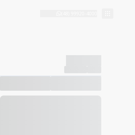
(48) 99920-4000
-------------
Compartilhar
Favorito