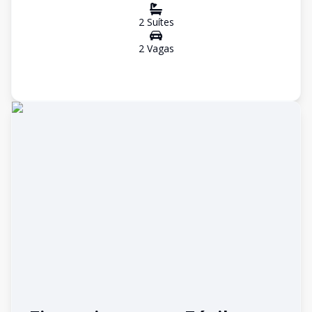
2
Suíte
s
2
Vaga
s